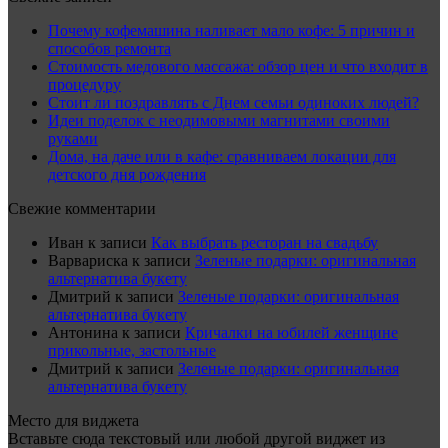
Почему кофемашина наливает мало кофе: 5 причин и
способов ремонта
Стоимость медового массажа: обзор цен и что входит в
процедуру
Стоит ли поздравлять с Днем семьи одиноких людей?
Идеи поделок с неодимовыми магнитами своими
руками
Дома, на даче или в кафе: сравниваем локации для
детского дня рождения
Свежие комментарии
Иван
к записи
Как выбрать ресторан на свадьбу
Варвариска
к записи
Зеленые подарки: оригинальная
альтернатива букету
Дмитрий
к записи
Зеленые подарки: оригинальная
альтернатива букету
Антонина
к записи
Кричалки на юбилей женщине
прикольные, застольные
Дмитрий
к записи
Зеленые подарки: оригинальная
альтернатива букету
Место для виджета
Вставьте сюда текстовый или любой другой виджет из