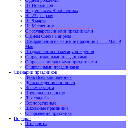
С днем рождения
На Новый год
На День всех Влюбленных
На 23 февраля
На 8 марта
На Масленицу
С государственными праздниками
С Днем Смеха 1 апреля
Поздравления на майские праздники — 1 Мая, 9
Мая
Поздравления по месяцу рождения
С православными праздниками
С профессиональными праздниками
С школьными праздниками
Сценарии праздников
День Всех влюбленных
День рождения и юбилей
Восьмое марта
Проводы на пенсию
Для свадьбы
Корпоративные
Школьные праздники
Оформление праздника
Подарки
Что дарить