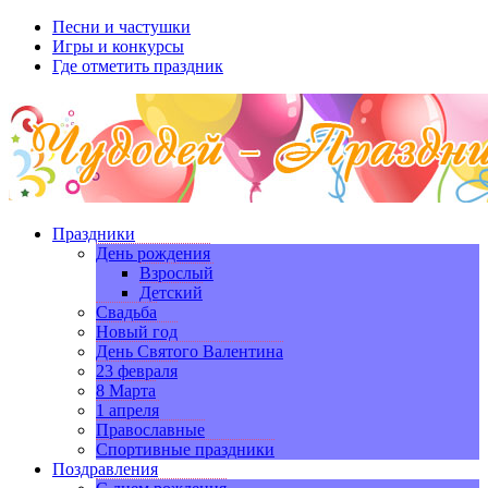
Песни и частушки
Игры и конкурсы
Где отметить праздник
Праздники
День рождения
Взрослый
Детский
Свадьба
Новый год
День Святого Валентина
23 февраля
8 Марта
1 апреля
Православные
Спортивные праздники
Поздравления