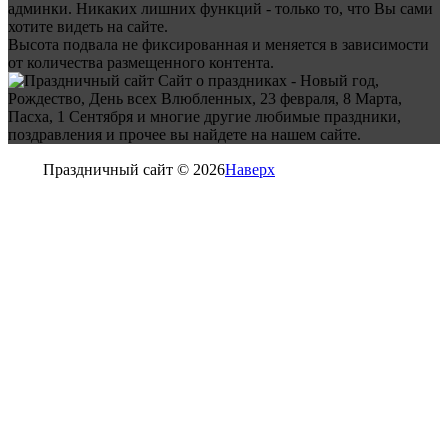
админки. Никаких лишних функций - только то, что Вы сами
хотите видеть на сайте.
Высота подвала не фиксированная и меняется в зависимости
от количества размещенного контента.
Сайт о праздниках - Новый год,
Рождество, День всех Влюбленных, 23 февраля, 8 Марта,
Пасха, 1 Сентября и многие другие любимые праздники,
поздравления и прочее вы найдете на нашем сайте.
Праздничный сайт © 2026
Наверх