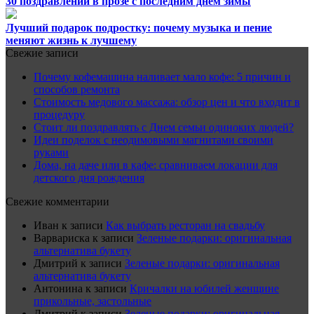
30 поздравлений в прозе с последним днем зимы
Лучший подарок подростку: почему музыка и пение
меняют жизнь к лучшему
Свежие записи
Почему кофемашина наливает мало кофе: 5 причин и
способов ремонта
Стоимость медового массажа: обзор цен и что входит в
процедуру
Стоит ли поздравлять с Днем семьи одиноких людей?
Идеи поделок с неодимовыми магнитами своими
руками
Дома, на даче или в кафе: сравниваем локации для
детского дня рождения
Свежие комментарии
Иван
к записи
Как выбрать ресторан на свадьбу
Варвариска
к записи
Зеленые подарки: оригинальная
альтернатива букету
Дмитрий
к записи
Зеленые подарки: оригинальная
альтернатива букету
Антонина
к записи
Кричалки на юбилей женщине
прикольные, застольные
Дмитрий
к записи
Зеленые подарки: оригинальная