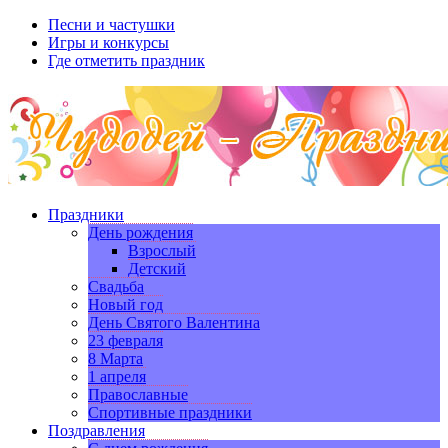
Песни и частушки
Игры и конкурсы
Где отметить праздник
Праздники
День рождения
Взрослый
Детский
Свадьба
Новый год
День Святого Валентина
23 февраля
8 Марта
1 апреля
Православные
Спортивные праздники
Поздравления