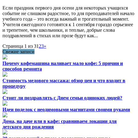
Если праздник первого дня осени для некоторых учащихся
событие не слишком радостное, то для преподавателей начало
учебного года – это всегда важный и трогательный момент.
Учителя ежегодного готовятся к 1 сентября гораздо серьезнее
и трепетнее, чем школьники, и теплые, добрые слова
поздравлений в стихах или прозе будут как...
Страница 1 из 3
1
2
3
»
Свежие записи
Почему кофемашина наливает мало кофе: 5 причин и
способов ремонта
Стоимость медового массажа: обзор цен и что входит в
процедуру
Стоит ли поздравлять с Днем семьи одиноких людей?
Идеи поделок с неодимовыми магнитами своими руками
Дома, на даче или в кафе: сравниваем локации для
детского дня рождения