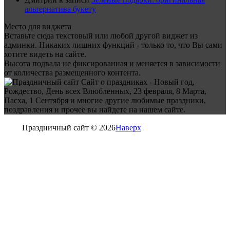
альтернатива букету
Место для виджета
Вставьте сюда текстовый или любой другой виджет из
админки. Никаких лишних функций - только то, что Вы сами
хотите видеть на сайте.
Высота подвала не фиксированная и меняется в зависимости
от количества размещенного контента.
Сайт о праздниках - Новый год,
Рождество, День всех Влюбленных, 23 февраля, 8 Марта,
Пасха, 1 Сентября и многие другие любимые праздники,
поздравления и прочее вы найдете на нашем сайте.
Праздничный сайт © 2026
Наверх