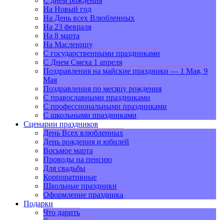
С днем рождения
На Новый год
На День всех Влюбленных
На 23 февраля
На 8 марта
На Масленицу
С государственными праздниками
С Днем Смеха 1 апреля
Поздравления на майские праздники — 1 Мая, 9
Мая
Поздравления по месяцу рождения
С православными праздниками
С профессиональными праздниками
С школьными праздниками
Сценарии праздников
День Всех влюбленных
День рождения и юбилей
Восьмое марта
Проводы на пенсию
Для свадьбы
Корпоративные
Школьные праздники
Оформление праздника
Подарки
Что дарить