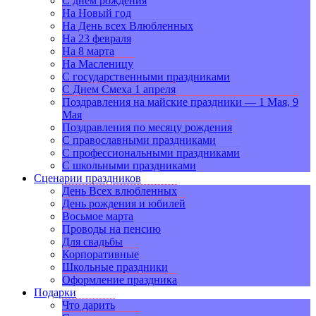
С днем рождения
На Новый год
На День всех Влюбленных
На 23 февраля
На 8 марта
На Масленицу
С государственными праздниками
С Днем Смеха 1 апреля
Поздравления на майские праздники — 1 Мая, 9
Мая
Поздравления по месяцу рождения
С православными праздниками
С профессиональными праздниками
С школьными праздниками
Сценарии праздников
День Всех влюбленных
День рождения и юбилей
Восьмое марта
Проводы на пенсию
Для свадьбы
Корпоративные
Школьные праздники
Оформление праздника
Подарки
Что дарить