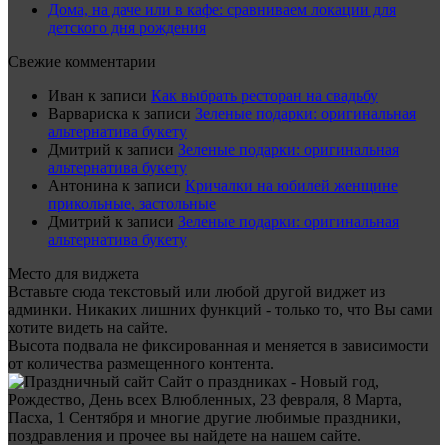
Дома, на даче или в кафе: сравниваем локации для
детского дня рождения
Свежие комментарии
Иван
к записи
Как выбрать ресторан на свадьбу
Варвариска
к записи
Зеленые подарки: оригинальная
альтернатива букету
Дмитрий
к записи
Зеленые подарки: оригинальная
альтернатива букету
Антонина
к записи
Кричалки на юбилей женщине
прикольные, застольные
Дмитрий
к записи
Зеленые подарки: оригинальная
альтернатива букету
Место для виджета
Вставьте сюда текстовый или любой другой виджет из
админки. Никаких лишних функций - только то, что Вы сами
хотите видеть на сайте.
Высота подвала не фиксированная и меняется в зависимости
от количества размещенного контента.
Сайт о праздниках - Новый год,
Рождество, День всех Влюбленных, 23 февраля, 8 Марта,
Пасха, 1 Сентября и многие другие любимые праздники,
поздравления и прочее вы найдете на нашем сайте.