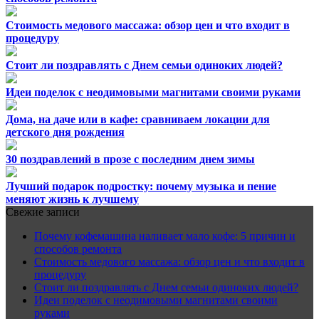
Стоимость медового массажа: обзор цен и что входит в
процедуру
Стоит ли поздравлять с Днем семьи одиноких людей?
Идеи поделок с неодимовыми магнитами своими руками
Дома, на даче или в кафе: сравниваем локации для
детского дня рождения
30 поздравлений в прозе с последним днем зимы
Лучший подарок подростку: почему музыка и пение
меняют жизнь к лучшему
Свежие записи
Почему кофемашина наливает мало кофе: 5 причин и
способов ремонта
Стоимость медового массажа: обзор цен и что входит в
процедуру
Стоит ли поздравлять с Днем семьи одиноких людей?
Идеи поделок с неодимовыми магнитами своими
руками