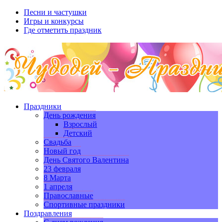
Песни и частушки
Игры и конкурсы
Где отметить праздник
Праздники
День рождения
Взрослый
Детский
Свадьба
Новый год
День Святого Валентина
23 февраля
8 Марта
1 апреля
Православные
Спортивные праздники
Поздравления