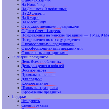
С днем рождения
На Новый год
На День всех Влюбленных
На 23 февраля
На 8 марта
На Масленицу
С государственными праздниками
С Днем Смеха 1 апреля
Поздравления на майские праздники — 1 Мая, 9 Ма
Поздравления по месяцу рождения
С православными праздниками
С профессиональными праздниками
С школьными праздниками
Сценарии праздников
День Всех влюбленных
День рождения и юбилей
Восьмое марта
Проводы на пенсию
Для свадьбы
Корпоративные
Школьные праздники
Оформление праздника
Подарки
Что дарить
Своими руками