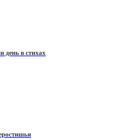
н день в стихах
веростишья