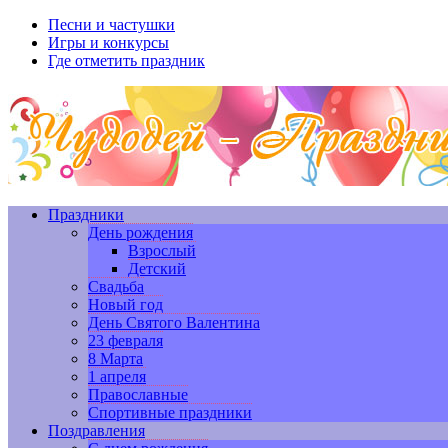
Песни и частушки
Игры и конкурсы
Где отметить праздник
Праздники
День рождения
Взрослый
Детский
Свадьба
Новый год
День Святого Валентина
23 февраля
8 Марта
1 апреля
Православные
Спортивные праздники
Поздравления