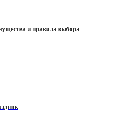
мущества и правила выбора
аздник