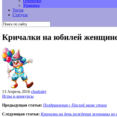
Открытки
Упаковка
Тосты
Статусы
Кричалки на юбилей женщине
13 Апрель 2016
chudodej
Игры и конкурсы
Предыдущая статья:
Поздравления с Пасхой маме стихи
Следующая статья:
Кричалки на день рождения женщины по