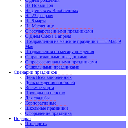
С днем рождения
На Новый год
На День всех Влюбленных
На 23 февраля
На 8 марта
На Масленицу
С государственными праздниками
С Днем Смеха 1 апреля
Поздравления на майские праздники — 1 Мая, 9
Мая
Поздравления по месяцу рождения
С православными праздниками
С профессиональными праздниками
С школьными праздниками
Сценарии праздников
День Всех влюбленных
День рождения и юбилей
Восьмое марта
Проводы на пенсию
Для свадьбы
Корпоративные
Школьные праздники
Оформление праздника
Подарки
Что дарить