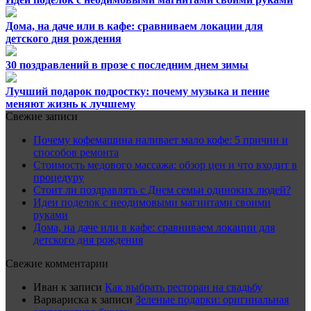
Дома, на даче или в кафе: сравниваем локации для
детского дня рождения
30 поздравлений в прозе с последним днем зимы
Лучший подарок подростку: почему музыка и пение
меняют жизнь к лучшему
Свежие записи
Почему кофемашина наливает мало кофе: 5 причин и
способов ремонта
Стоимость медового массажа: обзор цен и что входит в
процедуру
Стоит ли поздравлять с Днем семьи одиноких людей?
Идеи поделок с неодимовыми магнитами своими
руками
Дома, на даче или в кафе: сравниваем локации для
детского дня рождения
Свежие комментарии
Иван
к записи
Как выбрать ресторан на свадьбу
Варвариска
к записи
Зеленые подарки: оригинальная