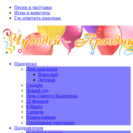
Песни и частушки
Игры и конкурсы
Где отметить праздник
Праздники
День рождения
Взрослый
Детский
Свадьба
Новый год
День Святого Валентина
23 февраля
8 Марта
1 апреля
Православные
Спортивные праздники
Поздравления