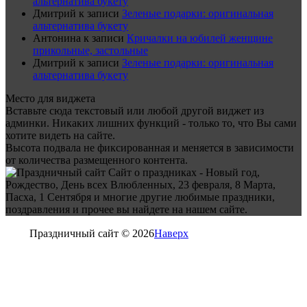
альтернатива букету
Дмитрий
к записи
Зеленые подарки: оригинальная
альтернатива букету
Антонина
к записи
Кричалки на юбилей женщине
прикольные, застольные
Дмитрий
к записи
Зеленые подарки: оригинальная
альтернатива букету
Место для виджета
Вставьте сюда текстовый или любой другой виджет из
админки. Никаких лишних функций - только то, что Вы сами
хотите видеть на сайте.
Высота подвала не фиксированная и меняется в зависимости
от количества размещенного контента.
Сайт о праздниках - Новый год,
Рождество, День всех Влюбленных, 23 февраля, 8 Марта,
Пасха, 1 Сентября и многие другие любимые праздники,
поздравления и прочее вы найдете на нашем сайте.
Праздничный сайт © 2026
Наверх