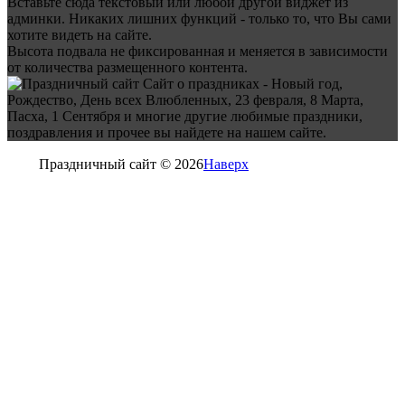
Вставьте сюда текстовый или любой другой виджет из
админки. Никаких лишних функций - только то, что Вы сами
хотите видеть на сайте.
Высота подвала не фиксированная и меняется в зависимости
от количества размещенного контента.
Сайт о праздниках - Новый год,
Рождество, День всех Влюбленных, 23 февраля, 8 Марта,
Пасха, 1 Сентября и многие другие любимые праздники,
поздравления и прочее вы найдете на нашем сайте.
Праздничный сайт © 2026
Наверх