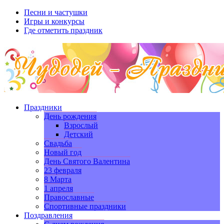
Песни и частушки
Игры и конкурсы
Где отметить праздник
Праздники
День рождения
Взрослый
Детский
Свадьба
Новый год
День Святого Валентина
23 февраля
8 Марта
1 апреля
Православные
Спортивные праздники
Поздравления