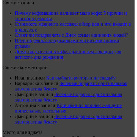
Свежие записи
Почему кофемашина наливает мало кофе: 5 причин и
способов ремонта
Стоимость медового массажа: обзор цен и что входит в
процедуру
Стоит ли поздравлять с Днем семьи одиноких людей?
Идеи поделок с неодимовыми магнитами своими
руками
Дома, на даче или в кафе: сравниваем локации для
детского дня рождения
Свежие комментарии
Иван
к записи
Как выбрать ресторан на свадьбу
Варвариска
к записи
Зеленые подарки: оригинальная
альтернатива букету
Дмитрий
к записи
Зеленые подарки: оригинальная
альтернатива букету
Антонина
к записи
Кричалки на юбилей женщине
прикольные, застольные
Дмитрий
к записи
Зеленые подарки: оригинальная
альтернатива букету
Место для виджета