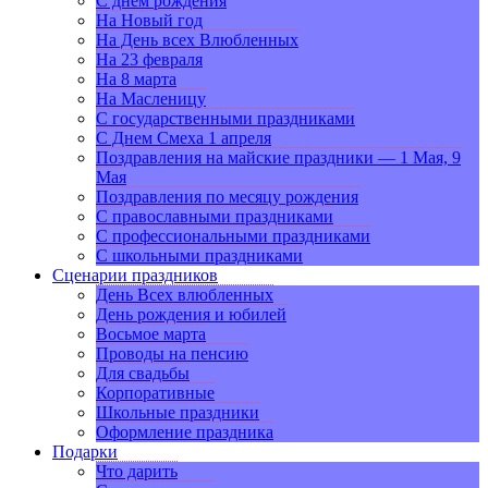
С днем рождения
На Новый год
На День всех Влюбленных
На 23 февраля
На 8 марта
На Масленицу
С государственными праздниками
С Днем Смеха 1 апреля
Поздравления на майские праздники — 1 Мая, 9
Мая
Поздравления по месяцу рождения
С православными праздниками
С профессиональными праздниками
С школьными праздниками
Сценарии праздников
День Всех влюбленных
День рождения и юбилей
Восьмое марта
Проводы на пенсию
Для свадьбы
Корпоративные
Школьные праздники
Оформление праздника
Подарки
Что дарить