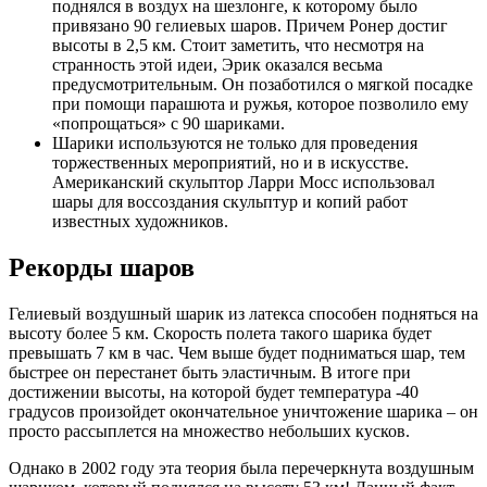
поднялся в воздух на шезлонге, к которому было
привязано 90 гелиевых шаров. Причем Ронер достиг
высоты в 2,5 км. Стоит заметить, что несмотря на
странность этой идеи, Эрик оказался весьма
предусмотрительным. Он позаботился о мягкой посадке
при помощи парашюта и ружья, которое позволило ему
«попрощаться» с 90 шариками.
Шарики используются не только для проведения
торжественных мероприятий, но и в искусстве.
Американский скульптор Ларри Мосс использовал
шары для воссоздания скульптур и копий работ
известных художников.
Рекорды шаров
Гелиевый воздушный шарик из латекса способен подняться на
высоту более 5 км. Скорость полета такого шарика будет
превышать 7 км в час. Чем выше будет подниматься шар, тем
быстрее он перестанет быть эластичным. В итоге при
достижении высоты, на которой будет температура -40
градусов произойдет окончательное уничтожение шарика – он
просто рассыплется на множество небольших кусков.
Однако в 2002 году эта теория была перечеркнута воздушным