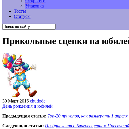
Открытки
Упаковка
Тосты
Статусы
Прикольные сценки на юбиле
30 Март 2016
chudodej
День рождения и юбилей
Предыдущая статья:
Топ-20 приколов, как разыграть 1 апреля
Следующая статья:
Поздравления с Благовещением Пресвятой