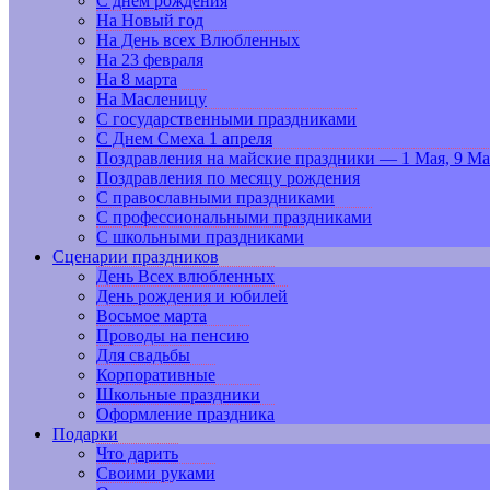
С днем рождения
На Новый год
На День всех Влюбленных
На 23 февраля
На 8 марта
На Масленицу
С государственными праздниками
С Днем Смеха 1 апреля
Поздравления на майские праздники — 1 Мая, 9 Ма
Поздравления по месяцу рождения
С православными праздниками
С профессиональными праздниками
С школьными праздниками
Сценарии праздников
День Всех влюбленных
День рождения и юбилей
Восьмое марта
Проводы на пенсию
Для свадьбы
Корпоративные
Школьные праздники
Оформление праздника
Подарки
Что дарить
Своими руками