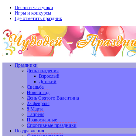
Песни и частушки
Игры и конкурсы
Где отметить праздник
Праздники
День рождения
Взрослый
Детский
Свадьба
Новый год
День Святого Валентина
23 февраля
8 Марта
1 апреля
Православные
Спортивные праздники
Поздравления