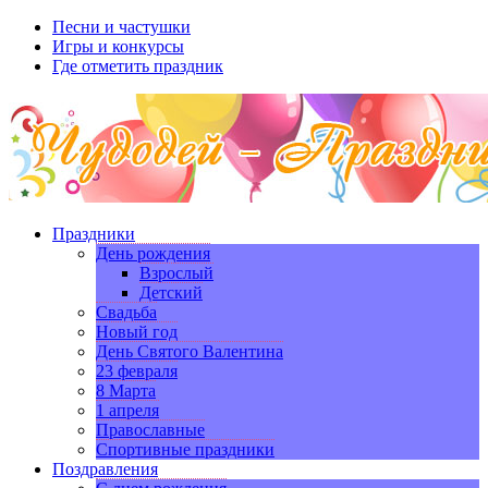
Песни и частушки
Игры и конкурсы
Где отметить праздник
Праздники
День рождения
Взрослый
Детский
Свадьба
Новый год
День Святого Валентина
23 февраля
8 Марта
1 апреля
Православные
Спортивные праздники
Поздравления