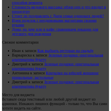
способов ремонта
Стоимость медового массажа: обзор цен и что входит в
процедуру
Стоит ли поздравлять с Днем семьи одиноких людей?
Идеи поделок с неодимовыми магнитами своими
руками
Дома, на даче или в кафе: сравниваем локации для
детского дня рождения
Свежие комментарии
Иван
к записи
Как выбрать ресторан на свадьбу
Варвариска
к записи
Зеленые подарки: оригинальная
альтернатива букету
Дмитрий
к записи
Зеленые подарки: оригинальная
альтернатива букету
Антонина
к записи
Кричалки на юбилей женщине
прикольные, застольные
Дмитрий
к записи
Зеленые подарки: оригинальная
альтернатива букету
Место для виджета
Вставьте сюда текстовый или любой другой виджет из
админки. Никаких лишних функций - только то, что Вы сами
хотите видеть на сайте.