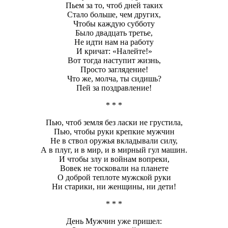
Пьем за то, чтоб дней таких
Стало больше, чем других,
Чтобы каждую субботу
Было двадцать третье,
Не идти нам на работу
И кричат: «Налейте!»
Вот тогда наступит жизнь,
Просто заглядение!
Что же, молча, ты сидишь?
Пей за поздравление!
* * *
Пью, чтоб земля без ласки не грустила,
Пью, чтобы руки крепкие мужчин
Не в ствол оружья вкладывали силу,
А в плуг, и в мир, и в мирный гул машин.
И чтобы злу и войнам вопреки,
Вовек не тосковали на планете
О доброй теплоте мужской руки
Ни старики, ни женщины, ни дети!
* * *
День Мужчин уже пришел: