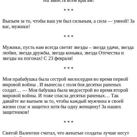
На зависть всем врагам!
* * *
Выпьем за то, чтобы ваш ум был сильным, а сила — умной! За
вас, мужики!
* * *
Мужики, пусть нам всегда светят звезды – звезда удачи, звезда
любви, звезда дружбы, звезда коньяка, звезда Отечества и
звезды на погонах! С 23 февраля!
* * *
Моя прабабушка была сестрой милосердия во время первой
мировой войны . И вынесла с поля боя десятки раненых
солдат… — Моя бабушка была медсестрой во время второй
мировой войны. И тоже спасла десятки раненых… Так
давайте же выпьем за то, чтобы каждый мужчина в своей
жизни спас и защитил хотя бы одну женщину! За наших
защитников!
* * *
Святой Валентин считал, что женатые солдаты лучше несут