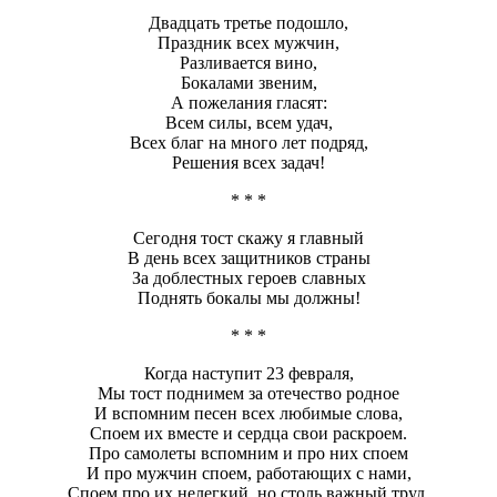
Двадцать третье подошло,
Праздник всех мужчин,
Разливается вино,
Бокалами звеним,
А пожелания гласят:
Всем силы, всем удач,
Всех благ на много лет подряд,
Решения всех задач!
* * *
Сегодня тост скажу я главный
В день всех защитников страны
За доблестных героев славных
Поднять бокалы мы должны!
* * *
Когда наступит 23 февраля,
Мы тост поднимем за отечество родное
И вспомним песен всех любимые слова,
Споем их вместе и сердца свои раскроем.
Про самолеты вспомним и про них споем
И про мужчин споем, работающих с нами,
Споем про их нелегкий, но столь важный труд,