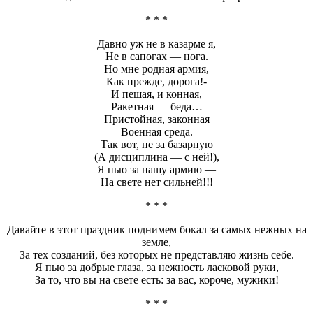
* * *
Давно уж не в казарме я,
Не в сапогах — нога.
Но мне родная армия,
Как прежде, дорога!-
И пешая, и конная,
Ракетная — беда…
Пристойная, законная
Военная среда.
Так вот, не за базарную
(А дисциплина — с ней!),
Я пью за нашу армию —
На свете нет сильней!!!
* * *
Давайте в этот праздник поднимем бокал за самых нежных на
земле,
За тех созданий, без которых не представляю жизнь себе.
Я пью за добрые глаза, за нежность ласковой руки,
За то, что вы на свете есть: за вас, короче, мужики!
* * *