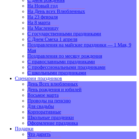
С днем рождения
На Новый год
На День всех Влюбленных
На 23 февраля
На 8 марта
На Масленицу
С государственными праздниками
С Днем Смеха 1 апреля
Поздравления на майские праздники — 1 Мая, 9
Мая
Поздравления по месяцу рождения
С православными праздниками
С профессиональными праздниками
С школьными праздниками
Сценарии праздников
День Всех влюбленных
День рождения и юбилей
Восьмое марта
Проводы на пенсию
Для свадьбы
Корпоративные
Школьные праздники
Оформление праздника
Подарки
Что дарить