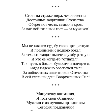
* * *
Стоят на страже мира, человечества
Достойные защитники Отечества.
Оберегают честь, семью и кров.
За вас мой главный тост — за мужиков!
* * *
Мы не клянем судьбу свою превратную
И поднимаем с водкою бокал
За тех, кто тащит нынче службу ратную
И кто ее когда-то “отпахал”!
Так пусть в бокале булькает и плещется,
Когда надежно обеспечен тыл!
За доблестных защитников Отечества
В сей славный день Вооруженных Сил!
* * *
Минуточку внимания,
Я тост свой объявляю,
Мужчин с их лучшим праздником
Сегодня поздравляю!