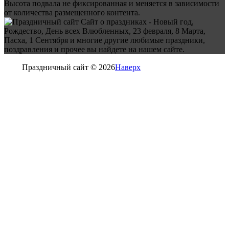
Высота подвала не фиксированная и меняется в зависимости
от количества размещенного контента.
Сайт о праздниках - Новый год,
Рождество, День всех Влюбленных, 23 февраля, 8 Марта,
Пасха, 1 Сентября и многие другие любимые праздники,
поздравления и прочее вы найдете на нашем сайте.
Праздничный сайт © 2026
Наверх