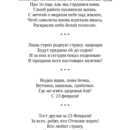
Про то еще, как мы гордимся вами.
Своей работе посвятили жизнь,
С мечтой о мирном небе над землею,
Чтоб самолеты вновь взлетали ввысь,
Раскрасив небо белой полосою.
* * *
Лишь герои родную страну, защищая
Будут преданы ей до седин!
И за них я сегодня бокал поднимаю
В праздник всех настоящих мужчин!
* * *
Водки ящик, пива бочка,
Ветчина, шашлык, грибочки.
Где же взять здоровья бля?
С 23 февраля!
* * *
Тост друзья за 23 Февраля!
За всех, ребят, кто Отчизне верен!
Кто любит страну,