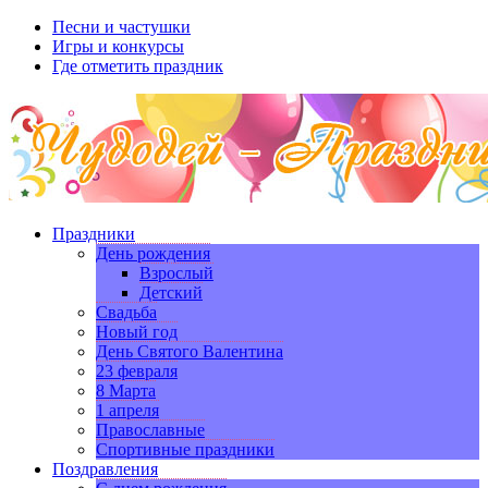
Песни и частушки
Игры и конкурсы
Где отметить праздник
Праздники
День рождения
Взрослый
Детский
Свадьба
Новый год
День Святого Валентина
23 февраля
8 Марта
1 апреля
Православные
Спортивные праздники
Поздравления