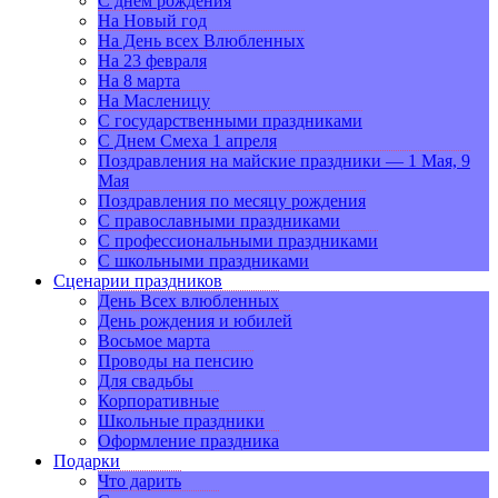
С днем рождения
На Новый год
На День всех Влюбленных
На 23 февраля
На 8 марта
На Масленицу
С государственными праздниками
С Днем Смеха 1 апреля
Поздравления на майские праздники — 1 Мая, 9
Мая
Поздравления по месяцу рождения
С православными праздниками
С профессиональными праздниками
С школьными праздниками
Сценарии праздников
День Всех влюбленных
День рождения и юбилей
Восьмое марта
Проводы на пенсию
Для свадьбы
Корпоративные
Школьные праздники
Оформление праздника
Подарки
Что дарить