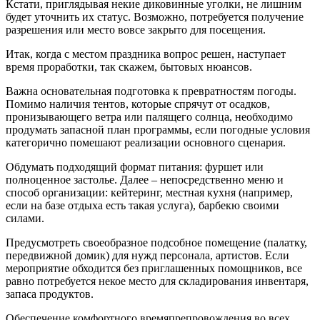
Кстати, приглядывая некие диковинные уголки, не лишним
будет уточнить их статус. Возможно, потребуется получение
разрешения или место вовсе закрыто для посещения.
Итак, когда с местом праздника вопрос решен, наступает
время проработки, так скажем, бытовых нюансов.
Важна основательная подготовка к превратностям погоды.
Помимо наличия тентов, которые спрячут от осадков,
пронизывающего ветра или палящего солнца, необходимо
продумать запасной план программы, если погодные условия
категорично помешают реализации основного сценария.
Обдумать подходящий формат питания: фуршет или
полноценное застолье. Далее – непосредственно меню и
способ организации: кейтеринг, местная кухня (например,
если на базе отдыха есть такая услуга), барбекю своими
силами.
Предусмотреть своеобразное подсобное помещение (палатку,
передвижной домик) для нужд персонала, артистов. Если
мероприятие обходится без приглашенных помощников, все
равно потребуется некое место для складирования инвентаря,
запаса продуктов.
Обеспечение комфортного времяпрепровождения во всех