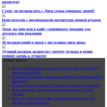
процедуру
Стоит ли поздравлять с Днем семьи одиноких людей?
Идеи поделок с неодимовыми магнитами своими руками
Дома, на даче или в кафе: сравниваем локации для
детского дня рождения
30 поздравлений в прозе с последним днем зимы
Лучший подарок подростку: почему музыка и пение
меняют жизнь к лучшему
Свежие записи
Почему кофемашина наливает мало кофе: 5 причин и
способов ремонта
Стоимость медового массажа: обзор цен и что входит в
процедуру
Стоит ли поздравлять с Днем семьи одиноких людей?
Идеи поделок с неодимовыми магнитами своими
руками
Дома, на даче или в кафе: сравниваем локации для
детского дня рождения