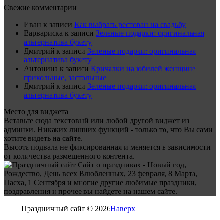
Свежие комментарии
Иван
к записи
Как выбрать ресторан на свадьбу
Варвариска
к записи
Зеленые подарки: оригинальная
альтернатива букету
Дмитрий
к записи
Зеленые подарки: оригинальная
альтернатива букету
Антонина
к записи
Кричалки на юбилей женщине
прикольные, застольные
Дмитрий
к записи
Зеленые подарки: оригинальная
альтернатива букету
Место для виджета
Вставьте сюда текстовый или любой другой виджет из
админки. Никаких лишних функций - только то, что Вы сами
хотите видеть на сайте.
Высота подвала не фиксированная и меняется в зависимости
от количества размещенного контента.
Сайт о праздниках - Новый год,
Рождество, День всех Влюбленных, 23 февраля, 8 Марта,
Пасха, 1 Сентября и многие другие любимые праздники,
поздравления и прочее вы найдете на нашем сайте.
Праздничный сайт © 2026
Наверх