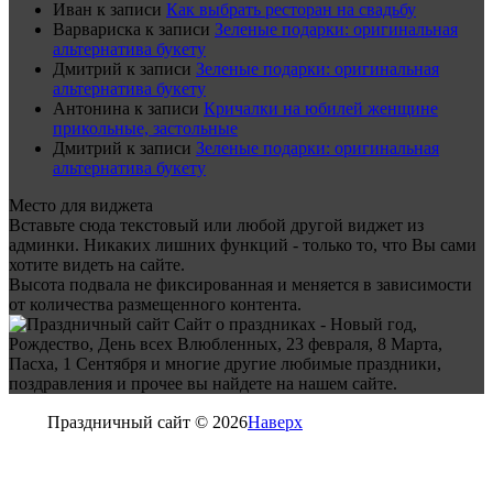
Иван
к записи
Как выбрать ресторан на свадьбу
Варвариска
к записи
Зеленые подарки: оригинальная
альтернатива букету
Дмитрий
к записи
Зеленые подарки: оригинальная
альтернатива букету
Антонина
к записи
Кричалки на юбилей женщине
прикольные, застольные
Дмитрий
к записи
Зеленые подарки: оригинальная
альтернатива букету
Место для виджета
Вставьте сюда текстовый или любой другой виджет из
админки. Никаких лишних функций - только то, что Вы сами
хотите видеть на сайте.
Высота подвала не фиксированная и меняется в зависимости
от количества размещенного контента.
Сайт о праздниках - Новый год,
Рождество, День всех Влюбленных, 23 февраля, 8 Марта,
Пасха, 1 Сентября и многие другие любимые праздники,
поздравления и прочее вы найдете на нашем сайте.
Праздничный сайт © 2026
Наверх