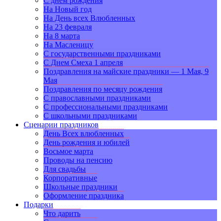
С днем рождения
На Новый год
На День всех Влюбленных
На 23 февраля
На 8 марта
На Масленицу
С государственными праздниками
С Днем Смеха 1 апреля
Поздравления на майские праздники — 1 Мая, 9
Мая
Поздравления по месяцу рождения
С православными праздниками
С профессиональными праздниками
С школьными праздниками
Сценарии праздников
День Всех влюбленных
День рождения и юбилей
Восьмое марта
Проводы на пенсию
Для свадьбы
Корпоративные
Школьные праздники
Оформление праздника
Подарки
Что дарить