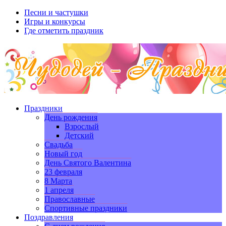
Песни и частушки
Игры и конкурсы
Где отметить праздник
Праздники
День рождения
Взрослый
Детский
Свадьба
Новый год
День Святого Валентина
23 февраля
8 Марта
1 апреля
Православные
Спортивные праздники
Поздравления