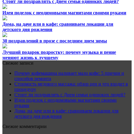
Стоит ли поздравлять с Днем семьи одиноких людей?
Идеи поделок с неодимовыми магнитами своими руками
Дома, на даче или в кафе: сравниваем локации для
детского дня рождения
30 поздравлений в прозе с последним днем зимы
Лучший подарок подростку: почему музыка и пение
меняют жизнь к лучшему
Свежие записи
Почему кофемашина наливает мало кофе: 5 причин и
способов ремонта
Стоимость медового массажа: обзор цен и что входит в
процедуру
Стоит ли поздравлять с Днем семьи одиноких людей?
Идеи поделок с неодимовыми магнитами своими
руками
Дома, на даче или в кафе: сравниваем локации для
детского дня рождения
Свежие комментарии