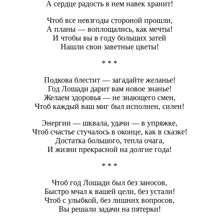
А сердце радость в нем навек хранит!
Чтоб все невзгоды стороной прошли,
А планы — воплощались, как мечты!
И чтобы вы в году больших затей
Нашли свои заветные цветы!
* * *
Подкова блестит — загадайте желанье!
Год Лошади дарит вам новое знанье!
Желаем здоровья — не знающего смен,
Чтоб каждый ваш миг был исполнен, силен!
Энергии — шквала, удачи — в упряжке,
Чтоб счастье стучалось в оконце, как в сказке!
Достатка большого, тепла очага,
И жизни прекрасной на долгие года!
* * *
Чтоб год Лошади был без заносов,
Быстро мчал к вашей цели, без устали!
Чтоб с улыбкой, без лишних вопросов,
Вы решали задачи на пятерки!