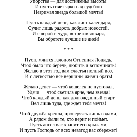
Упорства — для достиженья высоты.
И пусть сияет ярко над судьбою
Незримая звезда большой мечты!
Пусть каждый день, как лист календаря,
Сулит лишь радость добрых новостей.
И с верой в чудо, встретив января,
Вы обретете лучшие из дней!
* * *
Пусть мчится галопом Огненная Лошадь,
Чтоб было что беречь, любить и вспоминать!
Желаю в этот год вам счастья полный воз,
И с легкостью все вершины жизни брать!
Желаю денег — чтоб кошелек не пустовал,
Удачи — чтоб светила ярче, чем звезда!
Чтоб каждый день, как долгожданный старт,
Вел лишь туда, где ждет тебя мечта!
Чтоб дружба крепла, проверяясь лишь годами,
А рядом были те, кто верит и поймет.
Пусть ангел вас хранит его крылами,
И пусть Господь от всех невзгод вас сбережет!