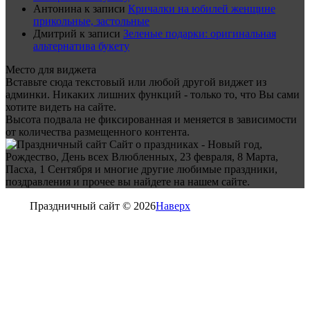
Антонина
к записи
Кричалки на юбилей женщине
прикольные, застольные
Дмитрий
к записи
Зеленые подарки: оригинальная
альтернатива букету
Место для виджета
Вставьте сюда текстовый или любой другой виджет из
админки. Никаких лишних функций - только то, что Вы сами
хотите видеть на сайте.
Высота подвала не фиксированная и меняется в зависимости
от количества размещенного контента.
Сайт о праздниках - Новый год,
Рождество, День всех Влюбленных, 23 февраля, 8 Марта,
Пасха, 1 Сентября и многие другие любимые праздники,
поздравления и прочее вы найдете на нашем сайте.
Праздничный сайт © 2026
Наверх