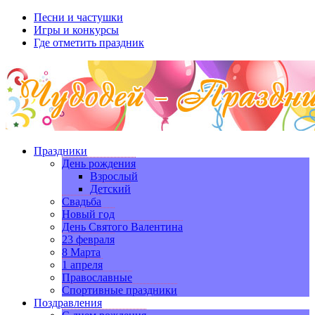
Песни и частушки
Игры и конкурсы
Где отметить праздник
Праздники
День рождения
Взрослый
Детский
Свадьба
Новый год
День Святого Валентина
23 февраля
8 Марта
1 апреля
Православные
Спортивные праздники
Поздравления