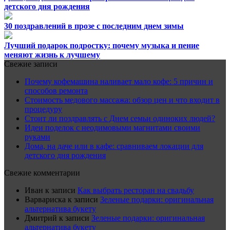
детского дня рождения
30 поздравлений в прозе с последним днем зимы
Лучший подарок подростку: почему музыка и пение
меняют жизнь к лучшему
Свежие записи
Почему кофемашина наливает мало кофе: 5 причин и
способов ремонта
Стоимость медового массажа: обзор цен и что входит в
процедуру
Стоит ли поздравлять с Днем семьи одиноких людей?
Идеи поделок с неодимовыми магнитами своими
руками
Дома, на даче или в кафе: сравниваем локации для
детского дня рождения
Свежие комментарии
Иван
к записи
Как выбрать ресторан на свадьбу
Варвариска
к записи
Зеленые подарки: оригинальная
альтернатива букету
Дмитрий
к записи
Зеленые подарки: оригинальная
альтернатива букету