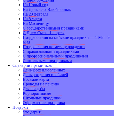
С днем рождения
На Новый год
На День всех Влюбленных
На 23 февраля
На 8 марта
На Масленицу
С государственными праздниками
С Днем Смеха 1 апреля
Поздравления на майские праздники — 1 Мая, 9
Мая
Поздравления по месяцу рождения
С православными праздниками
С профессиональными праздниками
С школьными праздниками
Сценарии праздников
День Всех влюбленных
День рождения и юбилей
Восьмое марта
Проводы на пенсию
Для свадьбы
Корпоративные
Школьные праздники
Оформление праздника
Подарки
Что дарить