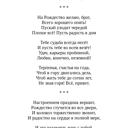
* * *
На Рождество желаю, брат,
Всего хорошего опять!
Пускай уходит чередой
Плохое всё! Пусть радость в дом
Тебе судьба всегда несёт
И пусть тебе во всем везёт!
Удач, карьеры пробивной,
Любви, конечно, неземной!
Терпенья, счастья на года,
Чтоб в гору двигались дела,
Чтоб жить тебе до сотни лет,
Не зная горя! Всё, привет.
* * *
Настроением праздник вершит,
Рождество стучится во все двери,
И колокол торжественно звонит,
И радостно на сердце в полной мере,
И это разделить хочу с тобой,