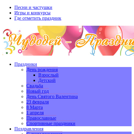
Песни и частушки
Игры и конкурсы
Где отметить праздник
Праздники
День рождения
Взрослый
Детский
Свадьба
Новый год
День Святого Валентина
23 февраля
8 Марта
1 апреля
Православные
Спортивные праздники
Поздравления