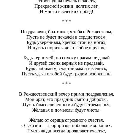
Чтобы ушла печаль и злость,
Прекрасной жизни, долгих лет,
И много всяческих побед!
* * *
Поздравляю, братишка, я тебя с Рождеством,
Пусть не будет печалей в сердце твоём,
Будь уверенным, крепко стой на ногах,
И пусть спорится дело любое в руках,
Будь терпимей, но спуску врагам не давай
И друзей своих верных не предавай,
Будь любимым, счастливым и веселись,
Пусть удача с тобой будет рядом всю жизнь!
* * *
В Рождественский вечер прими поздравленья,
Мой брат, это праздник святой доброты.
Пусть благословенными будут стремленья,
Желанья и помыслы будут чисты.
Желаю от сердца огромного счастья,
От жизни — сюрпризов побольше хороших.
Пусть люди всегда проявляют участье,