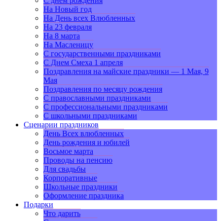
С днем рождения
На Новый год
На День всех Влюбленных
На 23 февраля
На 8 марта
На Масленицу
С государственными праздниками
С Днем Смеха 1 апреля
Поздравления на майские праздники — 1 Мая, 9
Мая
Поздравления по месяцу рождения
С православными праздниками
С профессиональными праздниками
С школьными праздниками
Сценарии праздников
День Всех влюбленных
День рождения и юбилей
Восьмое марта
Проводы на пенсию
Для свадьбы
Корпоративные
Школьные праздники
Оформление праздника
Подарки
Что дарить