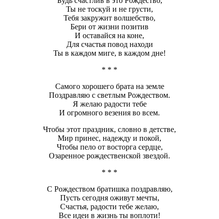
Будь счастлив в это Рождество,
Ты не тоскуй и не грусти,
Тебя закружит волшебство,
Бери от жизни позитив
И оставайся на коне,
Для счастья повод находи
Ты в каждом миге, в каждом дне!
* * *
Самого хорошего брата на земле
Поздравляю с светлым Рождеством.
Я желаю радости тебе
И огромного везения во всем.
Чтобы этот праздник, словно в детстве,
Мир принес, надежду и покой,
Чтобы пело от восторга сердце,
Озаренное рождественской звездой.
* * *
С Рождеством братишка поздравляю,
Пусть сегодня оживут мечты,
Счастья, радости тебе желаю,
Все идеи в жизнь ты воплоти!