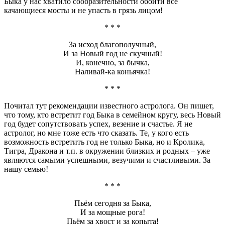
Быка у нас хватило сообразительности обойти все
качающиеся мосты и не упасть в грязь лицом!
* * *
За исход благополучный,
И за Новый год не скучный!
И, конечно, за бычка,
Наливай-ка коньячка!
* * *
Почитал тут рекомендации известного астролога. Он пишет,
что тому, кто встретит год Быка в семейном кругу, весь Новый
год будет сопутствовать успех, везение и счастье. Я не
астролог, но мне тоже есть что сказать. Те, у кого есть
возможность встретить год не только Быка, но и Кролика,
Тигра, Дракона и т.п. в окружении близких и родных – уже
являются самыми успешными, везучими и счастливыми. За
нашу семью!
* * *
Пьём сегодня за Быка,
И за мощные рога!
Пьём за хвост и за копыта!