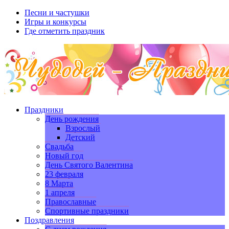
Песни и частушки
Игры и конкурсы
Где отметить праздник
Праздники
День рождения
Взрослый
Детский
Свадьба
Новый год
День Святого Валентина
23 февраля
8 Марта
1 апреля
Православные
Спортивные праздники
Поздравления