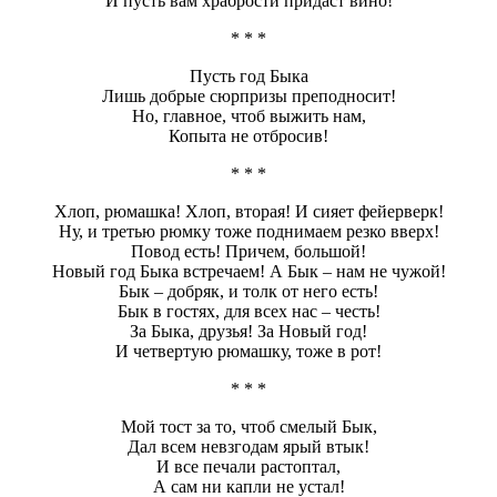
И пусть вам храбрости придаст вино!
* * *
Пусть год Быка
Лишь добрые сюрпризы преподносит!
Но, главное, чтоб выжить нам,
Копыта не отбросив!
* * *
Хлоп, рюмашка! Хлоп, вторая! И сияет фейерверк!
Ну, и третью рюмку тоже поднимаем резко вверх!
Повод есть! Причем, большой!
Новый год Быка встречаем! А Бык – нам не чужой!
Бык – добряк, и толк от него есть!
Бык в гостях, для всех нас – честь!
За Быка, друзья! За Новый год!
И четвертую рюмашку, тоже в рот!
* * *
Мой тост за то, чтоб смелый Бык,
Дал всем невзгодам ярый втык!
И все печали растоптал,
А сам ни капли не устал!