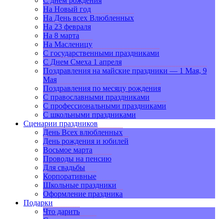
С днем рождения
На Новый год
На День всех Влюбленных
На 23 февраля
На 8 марта
На Масленицу
С государственными праздниками
С Днем Смеха 1 апреля
Поздравления на майские праздники — 1 Мая, 9
Мая
Поздравления по месяцу рождения
С православными праздниками
С профессиональными праздниками
С школьными праздниками
Сценарии праздников
День Всех влюбленных
День рождения и юбилей
Восьмое марта
Проводы на пенсию
Для свадьбы
Корпоративные
Школьные праздники
Оформление праздника
Подарки
Что дарить