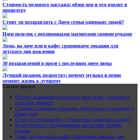
Стоимость медового массажа: обзор цен и что входит в
процедуру
Стоит ли поздравлять с Днем семьи одиноких людей?
Идеи поделок с неодимовыми магнитами своими руками
Дома, на даче или в кафе: сравниваем локации для
детского дня рождения
30 поздравлений в прозе с последним днем зимы
Лучший подарок подростку: почему музыка и пение
меняют жизнь к лучшему
Свежие записи
Почему кофемашина наливает мало кофе: 5 причин и
способов ремонта
Стоимость медового массажа: обзор цен и что входит в
процедуру
Стоит ли поздравлять с Днем семьи одиноких людей?
Идеи поделок с неодимовыми магнитами своими
руками
Дома, на даче или в кафе: сравниваем локации для