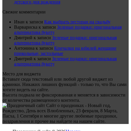
детского дня рождения
Свежие комментарии
Иван
к записи
Как выбрать ресторан на свадьбу
Варвариска
к записи
Зеленые подарки: оригинальная
альтернатива букету
Дмитрий
к записи
Зеленые подарки: оригинальная
альтернатива букету
Антонина
к записи
Кричалки на юбилей женщине
прикольные, застольные
Дмитрий
к записи
Зеленые подарки: оригинальная
альтернатива букету
Место для виджета
Вставьте сюда текстовый или любой другой виджет из
админки. Никаких лишних функций - только то, что Вы сами
хотите видеть на сайте.
Высота подвала не фиксированная и меняется в зависимости
от количества размещенного контента.
Сайт о праздниках - Новый год,
Рождество, День всех Влюбленных, 23 февраля, 8 Марта,
Пасха, 1 Сентября и многие другие любимые праздники,
поздравления и прочее вы найдете на нашем сайте.