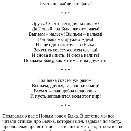
Пусть не выйдет ни фига!
* * *
Друзья! За что сегодня наливаем?
Да Новый год Быка же отмечаем!
Выпьем – нальем! Выпьем – нальем!
Год Быка мы дружно ждем!
И еще один глоточек за Быка!
Закусить совсем-совсем слегка!
И снова выпить! И снова налить!
Покажем Быку, как хотим с ним дружить!
* * *
Год Быка совсем уж рядом,
Выпьем, друзья, за счастье и мир!
Всем я желаю добра и здоровья,
И пусть запомнится всем этот пир!
* * *
Поздравляю вас с Новым годом Быка. В детстве мы все
читали стишок про Бычка, который шел, вздыхая по мосту,
преодолевая препятствие. Так выпьем же за то, чтобы в год