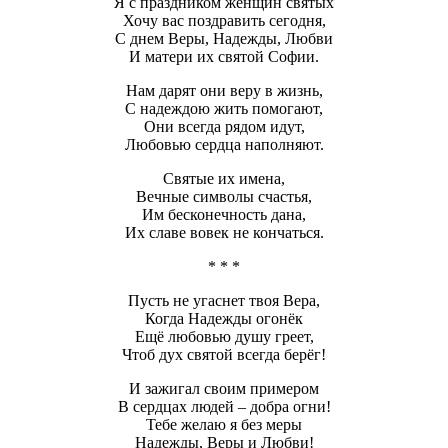
Я с праздником женщин святых
Хочу вас поздравить сегодня,
С днем Веры, Надежды, Любви
И матери их святой Софии.
Нам дарят они веру в жизнь,
С надеждою жить помогают,
Они всегда рядом идут,
Любовью сердца наполняют.
Святые их имена,
Вечные символы счастья,
Им бесконечность дана,
Их славе вовек не кончаться.
* * *
Пусть не угаснет твоя Вера,
Когда Надежды огонёк
Ещё любовью душу греет,
Чтоб дух святой всегда берёг!
И зажигал своим примером
В сердцах людей – добра огни!
Тебе желаю я без меры
Надежды, Веры и Любви!