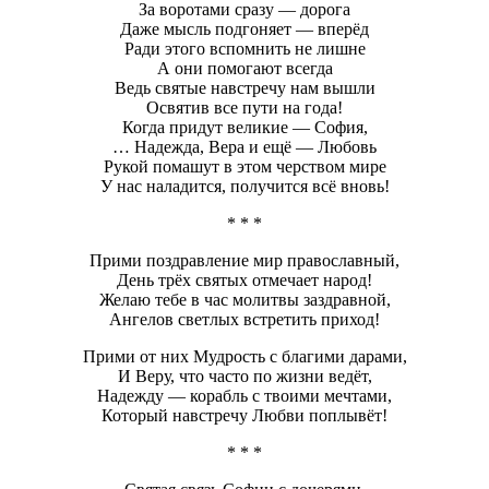
За воротами сразу — дорога
Даже мысль подгоняет — вперёд
Ради этого вспомнить не лишне
А они помогают всегда
Ведь святые навстречу нам вышли
Освятив все пути на года!
Когда придут великие — София,
… Надежда, Вера и ещё — Любовь
Рукой помашут в этом черством мире
У нас наладится, получится всё вновь!
* * *
Прими поздравление мир православный,
День трёх святых отмечает народ!
Желаю тебе в час молитвы заздравной,
Ангелов светлых встретить приход!
Прими от них Мудрость с благими дарами,
И Веру, что часто по жизни ведёт,
Надежду — корабль с твоими мечтами,
Который навстречу Любви поплывёт!
* * *