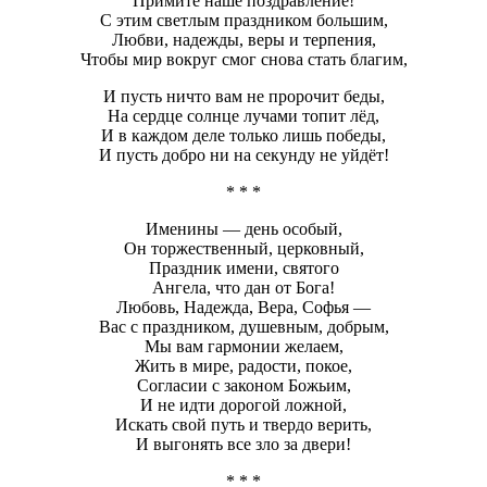
Примите наше поздравление!
С этим светлым праздником большим,
Любви, надежды, веры и терпения,
Чтобы мир вокруг смог снова стать благим,
И пусть ничто вам не пророчит беды,
На сердце солнце лучами топит лёд,
И в каждом деле только лишь победы,
И пусть добро ни на секунду не уйдёт!
* * *
Именины — день особый,
Он торжественный, церковный,
Праздник имени, святого
Ангела, что дан от Бога!
Любовь, Надежда, Вера, Софья —
Вас с праздником, душевным, добрым,
Мы вам гармонии желаем,
Жить в мире, радости, покое,
Согласии с законом Божьим,
И не идти дорогой ложной,
Искать свой путь и твердо верить,
И выгонять все зло за двери!
* * *