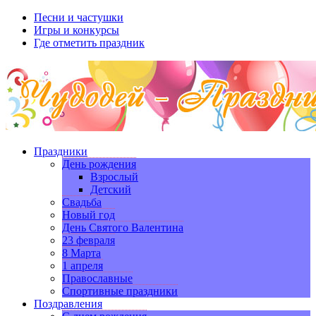
Песни и частушки
Игры и конкурсы
Где отметить праздник
Праздники
День рождения
Взрослый
Детский
Свадьба
Новый год
День Святого Валентина
23 февраля
8 Марта
1 апреля
Православные
Спортивные праздники
Поздравления