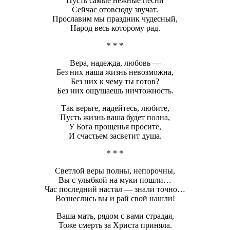
Пусть самые нежные песни
Сейчас отовсюду звучат.
Прославим мы праздник чудесный,
Народ весь которому рад.
* * *
Вера, надежда, любовь —
Без них наша жизнь невозможна,
Без них к чему ты готов?
Без них ощущаешь ничтожность.
Так верьте, надейтесь, любите,
Пусть жизнь ваша будет полна,
У Бога прощенья просите,
И счастьем засветит душа.
* * *
Светлой веры полны, непорочны,
Вы с улыбкой на муки пошли…
Час последний настал — знали точно…
Вознеслись вы и рай свой нашли!
Ваша мать, рядом с вами страдая,
Тоже смерть за Христа приняла.