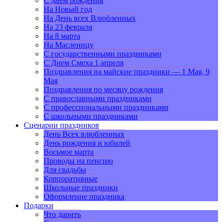
С днем рождения
На Новый год
На День всех Влюбленных
На 23 февраля
На 8 марта
На Масленицу
С государственными праздниками
С Днем Смеха 1 апреля
Поздравления на майские праздники — 1 Мая, 9
Мая
Поздравления по месяцу рождения
С православными праздниками
С профессиональными праздниками
С школьными праздниками
Сценарии праздников
День Всех влюбленных
День рождения и юбилей
Восьмое марта
Проводы на пенсию
Для свадьбы
Корпоративные
Школьные праздники
Оформление праздника
Подарки
Что дарить