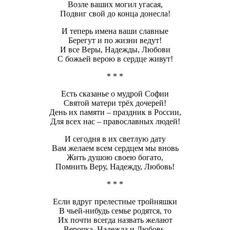
Возле ваших могил угасая,
Подвиг свой до конца донесла!
И теперь имена ваши славные
Берегут и по жизни ведут!
И все Веры, Надежды, Любови
С божьей верою в сердце живут!
* * *
Есть сказанье о мудрой Софии
Святой матери трёх дочерей!
День их памяти – праздник в России,
Для всех нас – православных людей!
И сегодня в их светлую дату
Вам желаем всем сердцем мы вновь
Жить душою своею богато,
Помнить Веру, Надежду, Любовь!
* * *
Если вдруг прелестные тройняшки
В чьей-нибудь семье родятся, то
Их почти всегда назвать желают
Верочка, Надежда и Любовь.