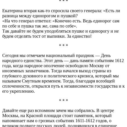
* * *
Екатерина вторая как-то спросила своего генерала: «Есть ли
разница между единорогом и пушкой?
«На что генерал ответил: «Конечно есть. Ведь единорог сам
по себе и пушка так же, сама по себе».
Так давайте не будем уподобляться пушке и единорогу и не
будем отделять тост от выпивки. За единство!
* * *
Сегодня мы отмечаем национальный праздник — День
народного единства. Этот день — дань памяти событиям 1612
года, когда народное ополчение освободило Москву от
иноземных захватчиков. Тогда начался выход страны из
глубокого духовного и политического кризиса, который мы
называем Смутным временем. Тогда, благодаря всеобщей
сплоченности, открылся путь к независимости государства и к
его укреплению.
* * *
Давайте еще раз вспомним зачем мы собрались. В центре
Москвы, на Красной площади стоит памятник, который
напоминает нам о грозных событиях 1611-1612 годов, о
великом подвиге русских людей, поднявшихся в единение