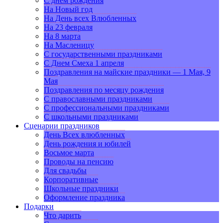
С днем рождения
На Новый год
На День всех Влюбленных
На 23 февраля
На 8 марта
На Масленицу
С государственными праздниками
С Днем Смеха 1 апреля
Поздравления на майские праздники — 1 Мая, 9
Мая
Поздравления по месяцу рождения
С православными праздниками
С профессиональными праздниками
С школьными праздниками
Сценарии праздников
День Всех влюбленных
День рождения и юбилей
Восьмое марта
Проводы на пенсию
Для свадьбы
Корпоративные
Школьные праздники
Оформление праздника
Подарки
Что дарить