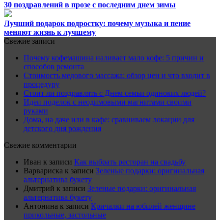
30 поздравлений в прозе с последним днем зимы
Лучший подарок подростку: почему музыка и пение
меняют жизнь к лучшему
Свежие записи
Почему кофемашина наливает мало кофе: 5 причин и
способов ремонта
Стоимость медового массажа: обзор цен и что входит в
процедуру
Стоит ли поздравлять с Днем семьи одиноких людей?
Идеи поделок с неодимовыми магнитами своими
руками
Дома, на даче или в кафе: сравниваем локации для
детского дня рождения
Свежие комментарии
Иван
к записи
Как выбрать ресторан на свадьбу
Варвариска
к записи
Зеленые подарки: оригинальная
альтернатива букету
Дмитрий
к записи
Зеленые подарки: оригинальная
альтернатива букету
Антонина
к записи
Кричалки на юбилей женщине
прикольные, застольные