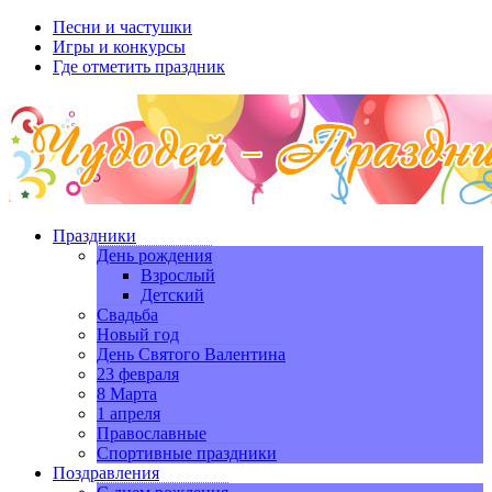
Песни и частушки
Игры и конкурсы
Где отметить праздник
Праздники
День рождения
Взрослый
Детский
Свадьба
Новый год
День Святого Валентина
23 февраля
8 Марта
1 апреля
Православные
Спортивные праздники
Поздравления