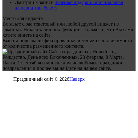
Дмитрий
к записи
Зеленые подарки: оригинальная
альтернатива букету
Место для виджета
Вставьте сюда текстовый или любой другой виджет из
админки. Никаких лишних функций - только то, что Вы сами
хотите видеть на сайте.
Высота подвала не фиксированная и меняется в зависимости
от количества размещенного контента.
Сайт о праздниках - Новый год,
Рождество, День всех Влюбленных, 23 февраля, 8 Марта,
Пасха, 1 Сентября и многие другие любимые праздники,
поздравления и прочее вы найдете на нашем сайте.
Праздничный сайт © 2026
Наверх