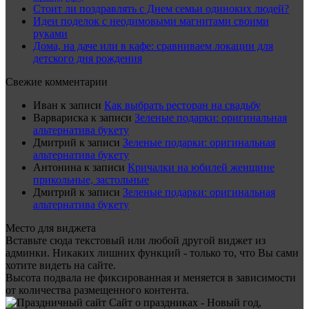
Стоит ли поздравлять с Днем семьи одиноких людей?
Идеи поделок с неодимовыми магнитами своими
руками
Дома, на даче или в кафе: сравниваем локации для
детского дня рождения
Свежие комментарии
Иван
к записи
Как выбрать ресторан на свадьбу
Варвариска
к записи
Зеленые подарки: оригинальная
альтернатива букету
Дмитрий
к записи
Зеленые подарки: оригинальная
альтернатива букету
Антонина
к записи
Кричалки на юбилей женщине
прикольные, застольные
Дмитрий
к записи
Зеленые подарки: оригинальная
альтернатива букету
Место для виджета
Вставьте сюда текстовый или любой другой виджет из
админки. Никаких лишних функций - только то, что Вы сами
хотите видеть на сайте.
Высота подвала не фиксированная и меняется в зависимости
от количества размещенного контента.
Сайт о праздниках - Новый год,