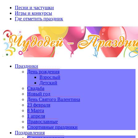
Песни и частушки
Игры и конкурсы
Где отметить праздник
Праздники
День рождения
Взрослый
Детский
Свадьба
Новый год
День Святого Валентина
23 февраля
8 Марта
1 апреля
Православные
Спортивные праздники
Поздравления