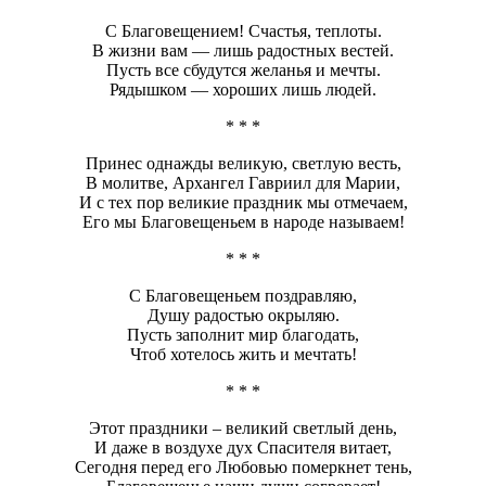
С Благовещением! Счастья, теплоты.
В жизни вам — лишь радостных вестей.
Пусть все сбудутся желанья и мечты.
Рядышком — хороших лишь людей.
* * *
Принес однажды великую, светлую весть,
В молитве, Архангел Гавриил для Марии,
И с тех пор великие праздник мы отмечаем,
Его мы Благовещеньем в народе называем!
* * *
С Благовещеньем поздравляю,
Душу радостью окрыляю.
Пусть заполнит мир благодать,
Чтоб хотелось жить и мечтать!
* * *
Этот праздники – великий светлый день,
И даже в воздухе дух Спасителя витает,
Сегодня перед его Любовью померкнет тень,