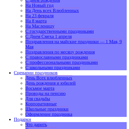
С днем рождения
На Новый год
На День всех Влюбленных
На 23 февраля
На 8 марта
На Масленицу
С государственными праздниками
С Днем Смеха 1 апреля
Поздравления на майские праздники — 1 Мая, 9
Мая
Поздравления по месяцу рождения
С православными праздниками
С профессиональными праздниками
С школьными праздниками
Сценарии праздников
День Всех влюбленных
День рождения и юбилей
Восьмое марта
Проводы на пенсию
Для свадьбы
Корпоративные
Школьные праздники
Оформление праздника
Подарки
Что дарить