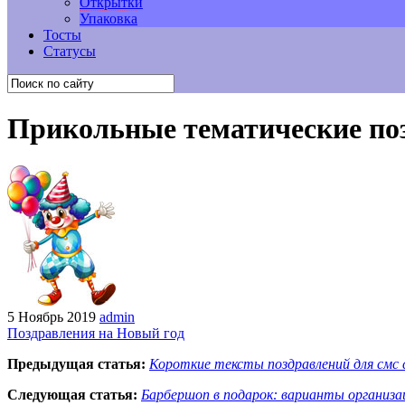
Открытки
Упаковка
Тосты
Статусы
Прикольные тематические по
5 Ноябрь 2019
admin
Поздравления на Новый год
Предыдущая статья:
Короткие тексты поздравлений для смс
Следующая статья:
Барбершоп в подарок: варианты организа