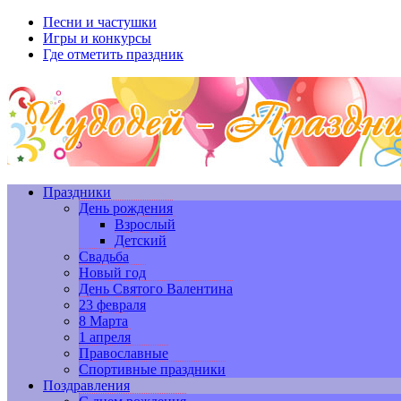
Песни и частушки
Игры и конкурсы
Где отметить праздник
Праздники
День рождения
Взрослый
Детский
Свадьба
Новый год
День Святого Валентина
23 февраля
8 Марта
1 апреля
Православные
Спортивные праздники
Поздравления