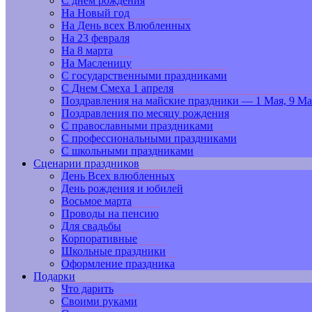
С днем рождения
На Новый год
На День всех Влюбленных
На 23 февраля
На 8 марта
На Масленицу
С государственными праздниками
С Днем Смеха 1 апреля
Поздравления на майские праздники — 1 Мая, 9 Ма
Поздравления по месяцу рождения
С православными праздниками
С профессиональными праздниками
С школьными праздниками
Сценарии праздников
День Всех влюбленных
День рождения и юбилей
Восьмое марта
Проводы на пенсию
Для свадьбы
Корпоративные
Школьные праздники
Оформление праздника
Подарки
Что дарить
Своими руками