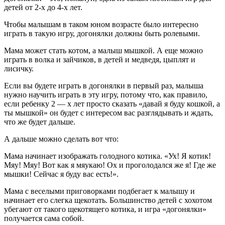
детей от 2-х до 4-х лет.
Чтобы малышам в таком юном возрасте было интересно
играть в такую игру, догонялки должны быть ролевыми.
Мама может стать котом, а малыш мышкой. А еще можно
играть в волка и зайчиков, в детей и медведя, цыплят и
лисичку.
Если вы будете играть в догонялки в первый раз, малыша
нужно научить играть в эту игру, потому что, как правило,
если ребенку 2 — х лет просто сказать «давай я буду кошкой, а
ты мышкой» он будет с интересом вас разглядывать и ждать,
что же будет дальше.
А дальше можно сделать вот что:
Мама начинает изображать голодного котика. «Ух! Я котик!
Мяу! Мяу! Вот как я мяукаю! Ох и проголодался же я! Где же
мышки! Сейчас я буду вас есть!».
Мама с веселыми приговорками подбегает к малышу и
начинает его слегка щекотать. Большинство детей с хохотом
убегают от такого щекотящего котика, и игра «догонялки»
получается сама собой.