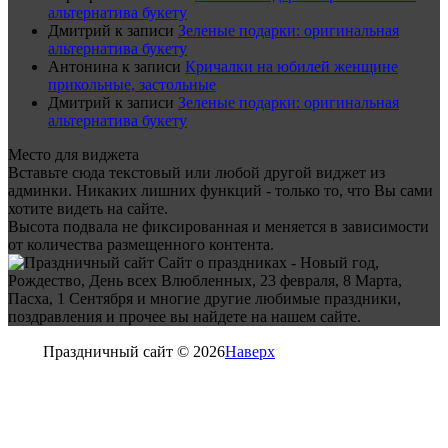
альтернатива букету
Дмитрий
к записи
Зеленые подарки: оригинальная
альтернатива букету
Антонина
к записи
Кричалки на юбилей женщине
прикольные, застольные
Дмитрий
к записи
Зеленые подарки: оригинальная
альтернатива букету
Место для виджета
Вставьте сюда текстовый или любой другой виджет из
админки. Никаких лишних функций - только то, что Вы сами
хотите видеть на сайте.
Высота подвала не фиксированная и меняется в зависимости
от количества размещенного контента.
Сайт о праздниках - Новый год,
Рождество, День всех Влюбленных, 23 февраля, 8 Марта,
Пасха, 1 Сентября и многие другие любимые праздники,
поздравления и прочее вы найдете на нашем сайте.
Праздничный сайт © 2026
Наверх