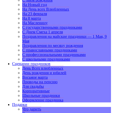
С днем рождения
На Новый год
На День всех Влюбленных
На 23 февраля
На 8 марта
На Масленицу
С государственными праздниками
С Днем Смеха 1 апреля
Поздравления на майские праздники — 1 Мая, 9
Мая
Поздравления по месяцу рождения
С православными праздниками
С профессиональными праздниками
С школьными праздниками
Сценарии праздников
День Всех влюбленных
День рождения и юбилей
Восьмое марта
Проводы на пенсию
Для свадьбы
Корпоративные
Школьные праздники
Оформление праздника
Подарки
Что дарить