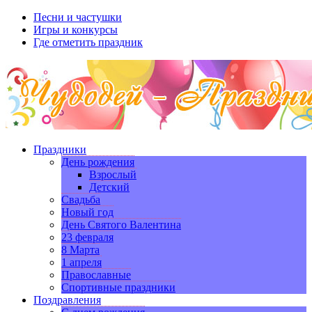
Песни и частушки
Игры и конкурсы
Где отметить праздник
Праздники
День рождения
Взрослый
Детский
Свадьба
Новый год
День Святого Валентина
23 февраля
8 Марта
1 апреля
Православные
Спортивные праздники
Поздравления