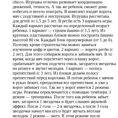
chicco. Игрушка отлично развивает координацию
движений, точность. А так же ребенок сможет дома
побегать и весело поиграть. В комплект входят ворота,
мяч с подставкой и инструкция. Игрушка рассчитана
для детей от 1,5 до 5 лет. В регби есть 3 варианта игры.
Каждый вариант рассчитан на определенный возраст
ребенка. 1 вариант — строим башню (с 1,5 лет). Из
крупных пластиковых блоков можно построить башню
высотой 80 см. Каждый блок пронумерован (от 1 до 6).
Поэтому кроме строительства можно заняться
изучением цифр и цветов. 2 вариант — ворота регби (с
2 лет). Для этого собираем ворота и забиваем мяч. В то
время, когда мяч перелетает через планку ворот,
срабатывает датчик подсчета очков, загорается звездочка
на штанге и звучит мелодия. 3 вариант — полоса
препятствий (с 3 лет). Из блоков делаем полосу
препятствий перед воротами. И потом ребенок с мячом
в руках бежит, преодолевая все препятствия, и уже у
ворот забивает гол. Так же у ворот имеется 2 режима
игры. Режимы переключаются с помощью тумблера. 1
режим — тренировка. После того как ребенок забьет
мяч, загорится 1 звездочка и будет слышен звуковой
эффект. После 2 гола — 2-я звездочка, а после 3 гола
звездочки начнут мигать и будет звучать веселая
мелодия. 2 режим — матч. В этом режиме после