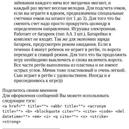
забивания каждого мяча все звездочки мигают, и
каждый раз звучит веселая мелодия. Для подсчета очков,
если вы играете в вдвоем, предназначены специальные
счетчики очков на штанге (от 1 до 3). Для того что бы
сменить счет надо просто прокрутить цилиндр в
определенном направлении. Игрушка электронная.
Работает от батареек (тип АА 3 шт.). Батарейки в
комплект не входят. Так же для экономии заряда
батареек, предусмотрен режим ожидания. Если в
течении 4 минут ребенок не играет в регби, то ворота
переходят в спящий режим. Для того что бы продолжить
игру необходимо выключить и снова включить ворота.
Все части регби выполнены из пластика и не имеют
острых углов. Мячик тоже пластиковый и очень легкий.
Сын играет в регби с удовольствием. Иногда и я
присоединяюсь к игре)))
Поделитесь своим мнением
Для оформления сообщений Вы можете использовать
следующие тэги:
<a href="" title=""> <abbr title=""> <acronym
title=""> <b> <blockquote cite=""> <cite> <code> <del
datetime=""> <em> <i> <q cite=""> <s> <strike>
<strong>