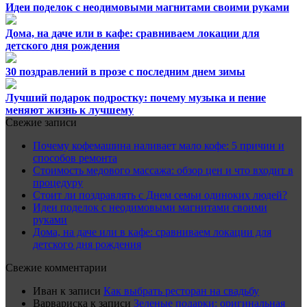
Идеи поделок с неодимовыми магнитами своими руками
Дома, на даче или в кафе: сравниваем локации для
детского дня рождения
30 поздравлений в прозе с последним днем зимы
Лучший подарок подростку: почему музыка и пение
меняют жизнь к лучшему
Свежие записи
Почему кофемашина наливает мало кофе: 5 причин и
способов ремонта
Стоимость медового массажа: обзор цен и что входит в
процедуру
Стоит ли поздравлять с Днем семьи одиноких людей?
Идеи поделок с неодимовыми магнитами своими
руками
Дома, на даче или в кафе: сравниваем локации для
детского дня рождения
Свежие комментарии
Иван
к записи
Как выбрать ресторан на свадьбу
Варвариска
к записи
Зеленые подарки: оригинальная