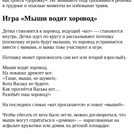
выстроить «дорожку». Не забывайте подстраховывать ребенка
в трудные и опасные моменты во избежание травм.
Игра «Мыши водят хоровод»
Детки становятся в хоровод, ведущий «кот» — становится
внутрь. Детки идут по кругу и рассказывают потешку
(поскольку играть будут малыши, то хоровод устраивается
вместе с мамами, и мамы тоже участвуют в игре.
Потешку может произносить сам кот или второй взрослый).
Мыши водят хоровод.
На лежанке дремлет кот.
«Тише, мыши, не шумите,
Кота Ваську не будите.
Как проснётся Васька кот…
Разобьёт наш хоровод!»
На последних словах «кот просыпается» и ловит «мышей».
Чтобы убегать от кота было легче, можно договориться, что
мыши могут спрятаться в «домики» — нарисованные на
асфальте кружочки или домик на детской площадке.