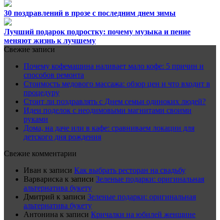
30 поздравлений в прозе с последним днем зимы
Лучший подарок подростку: почему музыка и пение
меняют жизнь к лучшему
Свежие записи
Почему кофемашина наливает мало кофе: 5 причин и
способов ремонта
Стоимость медового массажа: обзор цен и что входит в
процедуру
Стоит ли поздравлять с Днем семьи одиноких людей?
Идеи поделок с неодимовыми магнитами своими
руками
Дома, на даче или в кафе: сравниваем локации для
детского дня рождения
Свежие комментарии
Иван
к записи
Как выбрать ресторан на свадьбу
Варвариска
к записи
Зеленые подарки: оригинальная
альтернатива букету
Дмитрий
к записи
Зеленые подарки: оригинальная
альтернатива букету
Антонина
к записи
Кричалки на юбилей женщине