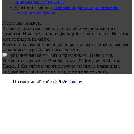
прикольные, застольные
Дмитрий
к записи
Зеленые подарки: оригинальная
альтернатива букету
Место для виджета
Вставьте сюда текстовый или любой другой виджет из
админки. Никаких лишних функций - только то, что Вы сами
хотите видеть на сайте.
Высота подвала не фиксированная и меняется в зависимости
от количества размещенного контента.
Сайт о праздниках - Новый год,
Рождество, День всех Влюбленных, 23 февраля, 8 Марта,
Пасха, 1 Сентября и многие другие любимые праздники,
поздравления и прочее вы найдете на нашем сайте.
Праздничный сайт © 2026
Наверх