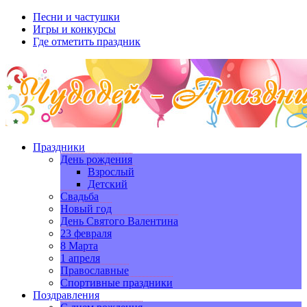
Песни и частушки
Игры и конкурсы
Где отметить праздник
Праздники
День рождения
Взрослый
Детский
Свадьба
Новый год
День Святого Валентина
23 февраля
8 Марта
1 апреля
Православные
Спортивные праздники
Поздравления