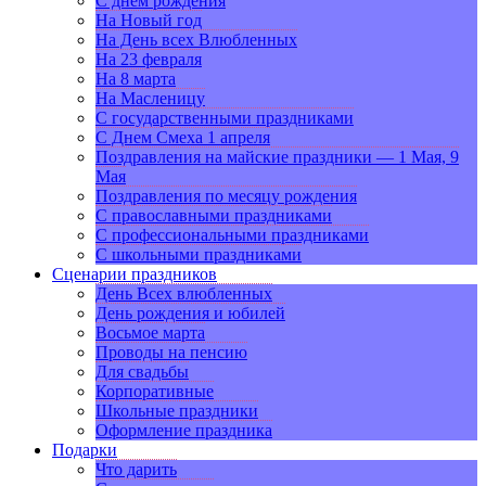
С днем рождения
На Новый год
На День всех Влюбленных
На 23 февраля
На 8 марта
На Масленицу
С государственными праздниками
С Днем Смеха 1 апреля
Поздравления на майские праздники — 1 Мая, 9
Мая
Поздравления по месяцу рождения
С православными праздниками
С профессиональными праздниками
С школьными праздниками
Сценарии праздников
День Всех влюбленных
День рождения и юбилей
Восьмое марта
Проводы на пенсию
Для свадьбы
Корпоративные
Школьные праздники
Оформление праздника
Подарки
Что дарить