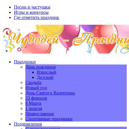
Песни и частушки
Игры и конкурсы
Где отметить праздник
Праздники
День рождения
Взрослый
Детский
Свадьба
Новый год
День Святого Валентина
23 февраля
8 Марта
1 апреля
Православные
Спортивные праздники
Поздравления