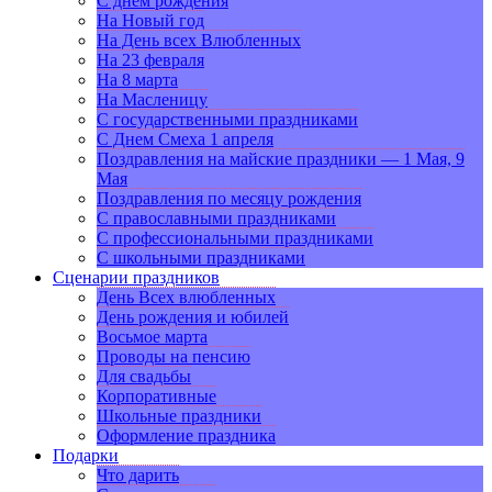
С днем рождения
На Новый год
На День всех Влюбленных
На 23 февраля
На 8 марта
На Масленицу
С государственными праздниками
С Днем Смеха 1 апреля
Поздравления на майские праздники — 1 Мая, 9
Мая
Поздравления по месяцу рождения
С православными праздниками
С профессиональными праздниками
С школьными праздниками
Сценарии праздников
День Всех влюбленных
День рождения и юбилей
Восьмое марта
Проводы на пенсию
Для свадьбы
Корпоративные
Школьные праздники
Оформление праздника
Подарки
Что дарить