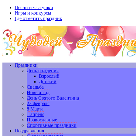
Песни и частушки
Игры и конкурсы
Где отметить праздник
Праздники
День рождения
Взрослый
Детский
Свадьба
Новый год
День Святого Валентина
23 февраля
8 Марта
1 апреля
Православные
Спортивные праздники
Поздравления