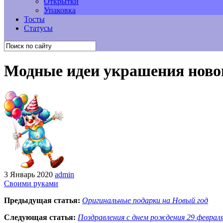
Открытки
Упаковка
Тосты
Статусы
Модные идеи украшения ново
3 Январь 2020
admin
Своими руками
Предыдущая статья:
Оригинальные подарки на Новый год
Следующая статья:
Поздравления с днем рождения 29 феврал