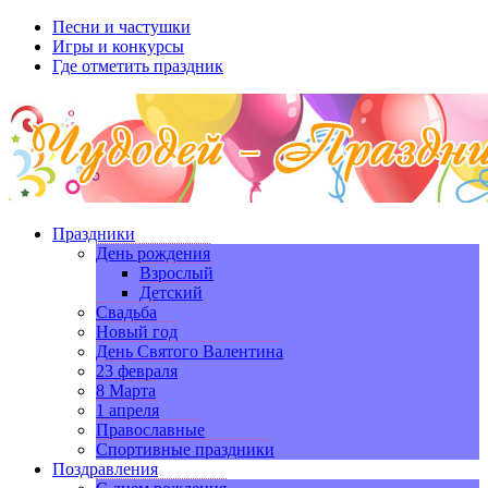
Песни и частушки
Игры и конкурсы
Где отметить праздник
Праздники
День рождения
Взрослый
Детский
Свадьба
Новый год
День Святого Валентина
23 февраля
8 Марта
1 апреля
Православные
Спортивные праздники
Поздравления