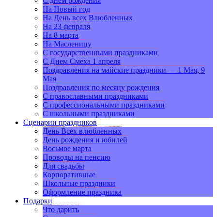
С днем рождения
На Новый год
На День всех Влюбленных
На 23 февраля
На 8 марта
На Масленицу
С государственными праздниками
С Днем Смеха 1 апреля
Поздравления на майские праздники — 1 Мая, 9
Мая
Поздравления по месяцу рождения
С православными праздниками
С профессиональными праздниками
С школьными праздниками
Сценарии праздников
День Всех влюбленных
День рождения и юбилей
Восьмое марта
Проводы на пенсию
Для свадьбы
Корпоративные
Школьные праздники
Оформление праздника
Подарки
Что дарить