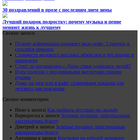
30 поздравлений в прозе с последним днем зимы
Лучший подарок подростку: почему музыка и пение
меняют жизнь к лучшему
Свежие записи
Почему кофемашина наливает мало кофе: 5 причин и
способов ремонта
Стоимость медового массажа: обзор цен и что входит в
процедуру
Стоит ли поздравлять с Днем семьи одиноких людей?
Идеи поделок с неодимовыми магнитами своими
руками
Дома, на даче или в кафе: сравниваем локации для
детского дня рождения
Свежие комментарии
Иван
к записи
Как выбрать ресторан на свадьбу
Варвариска
к записи
Зеленые подарки: оригинальная
альтернатива букету
Дмитрий
к записи
Зеленые подарки: оригинальная
альтернатива букету
Антонина
к записи
Кричалки на юбилей женщине