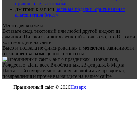
прикольные, застольные
Дмитрий
к записи
Зеленые подарки: оригинальная
альтернатива букету
Место для виджета
Вставьте сюда текстовый или любой другой виджет из
админки. Никаких лишних функций - только то, что Вы сами
хотите видеть на сайте.
Высота подвала не фиксированная и меняется в зависимости
от количества размещенного контента.
Сайт о праздниках - Новый год,
Рождество, День всех Влюбленных, 23 февраля, 8 Марта,
Пасха, 1 Сентября и многие другие любимые праздники,
поздравления и прочее вы найдете на нашем сайте.
Праздничный сайт © 2026
Наверх