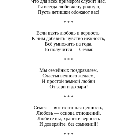
Что для всех примером служит нас.
Ты всегда люби жену родную,
Пусть детишки обожают вас!
* * *
Если взять любовь и верность,
К ним добавить чувство нежность,
Всё умножить на года,
То получится — Семья!
* * *
Мы семейных поздравляем,
Счастья вечного желаем,
И простой земной любви
От зари и до зари!
* * *
Семья — вот истинная ценность,
Любовь — основа отношений.
Любите вы, храните верность
И доверяйте, без сомнений!
* * *