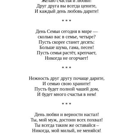
Желаю счастья и любви!
Друг друга вы всегда цените,
И каждый день любовь дарите!
* * *
День Семьи сегодня в мире —
сколько вас в семье, четыре?
Пусть скорее станет десять:
Больше шума, гама, песен!
Пусть семья растёт, крепчает,
Никогда не огорчает!
* * *
Нежность друг другу почаще дарите,
И семью свою храните!
Пусть будет полной чашей дом,
И будет много счастья в нем!
* * *
День любви и верности настал!
Ты, мой муж, достоин всех похвал!
Ты всегда таким же оставайся –
Никогда, мой милый, не меняйся!