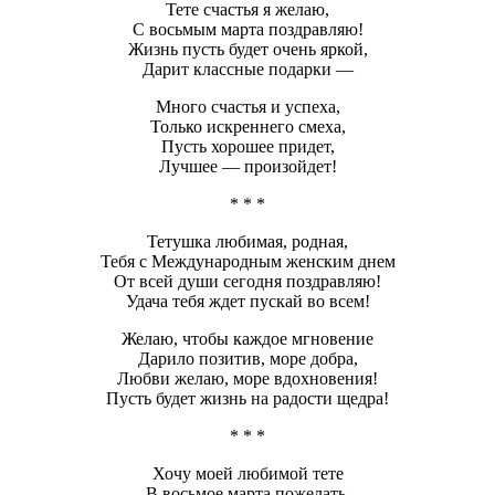
Тете счастья я желаю,
С восьмым марта поздравляю!
Жизнь пусть будет очень яркой,
Дарит классные подарки —
Много счастья и успеха,
Только искреннего смеха,
Пусть хорошее придет,
Лучшее — произойдет!
* * *
Тетушка любимая, родная,
Тебя с Международным женским днем
От всей души сегодня поздравляю!
Удача тебя ждет пускай во всем!
Желаю, чтобы каждое мгновение
Дарило позитив, море добра,
Любви желаю, море вдохновения!
Пусть будет жизнь на радости щедра!
* * *
Хочу моей любимой тете
В восьмое марта пожелать,