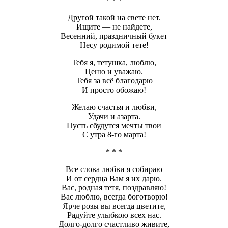
* * *
Другой такой на свете нет.
Ищите — не найдете,
Весенний, праздничный букет
Несу родимой тете!
Тебя я, тетушка, люблю,
Ценю и уважаю.
Тебя за всё благодарю
И просто обожаю!
Желаю счастья и любви,
Удачи и азарта.
Пусть сбудутся мечты твои
С утра 8-го марта!
* * *
Все слова любви я собираю
И от сердца Вам я их дарю.
Вас, родная тетя, поздравляю!
Вас люблю, всегда боготворю!
Ярче розы вы всегда цветите,
Радуйте улыбкою всех нас.
Долго-долго счастливо живите,