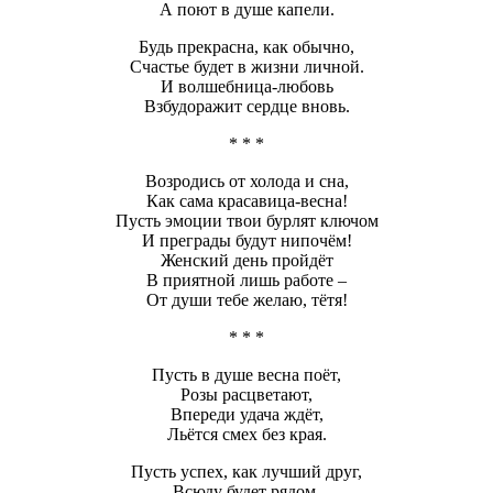
А поют в душе капели.
Будь прекрасна, как обычно,
Счастье будет в жизни личной.
И волшебница-любовь
Взбудоражит сердце вновь.
* * *
Возродись от холода и сна,
Как сама красавица-весна!
Пусть эмоции твои бурлят ключом
И преграды будут нипочём!
Женский день пройдёт
В приятной лишь работе –
От души тебе желаю, тётя!
* * *
Пусть в душе весна поёт,
Розы расцветают,
Впереди удача ждёт,
Льётся смех без края.
Пусть успех, как лучший друг,
Всюду будет рядом,