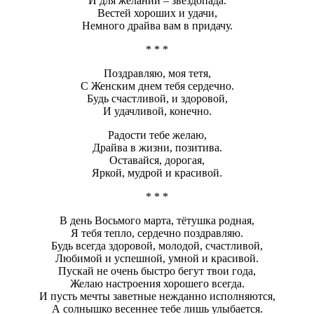
И для желаний – звездопада.
Вестей хороших и удачи,
Немного драйва вам в придачу.
* * *
Поздравляю, моя тетя,
С Женским днем тебя сердечно.
Будь счастливой, и здоровой,
И удачливой, конечно.
Радости тебе желаю,
Драйва в жизни, позитива.
Оставайся, дорогая,
Яркой, мудрой и красивой.
* * *
В день Восьмого марта, тётушка родная,
Я тебя тепло, сердечно поздравляю.
Будь всегда здоровой, молодой, счастливой,
Любимой и успешной, умной и красивой.
Пускай не очень быстро бегут твои года,
Желаю настроения хорошего всегда.
И пусть мечты заветные нежданно исполняются,
А солнышко весеннее тебе лишь улыбается.