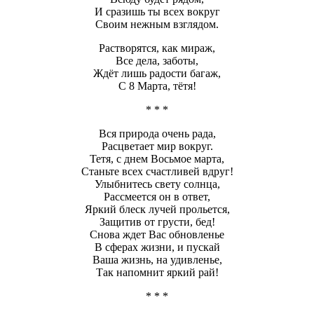
И сразишь ты всех вокруг
Своим нежным взглядом.
Растворятся, как мираж,
Все дела, заботы,
Ждёт лишь радости багаж,
С 8 Марта, тётя!
* * *
Вся природа очень рада,
Расцветает мир вокруг.
Тетя, с днем Восьмое марта,
Станьте всех счастливей вдруг!
Улыбнитесь свету солнца,
Рассмеется он в ответ,
Яркий блеск лучей прольется,
Защитив от грусти, бед!
Снова ждет Вас обновленье
В сферах жизни, и пускай
Ваша жизнь, на удивленье,
Так напомнит яркий рай!
* * *