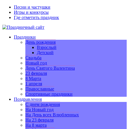
Песни и частушки
Игры и конкурсы
Где отметить праздник
Праздники
День рождения
Взрослый
Детский
Свадьба
Новый год
День Святого Валентина
23 февраля
8 Марта
1 апреля
Православные
Спортивные праздники
Поздравления
С днем рождения
На Новый год
На День всех Влюбленных
На 23 февраля
На 8 марта