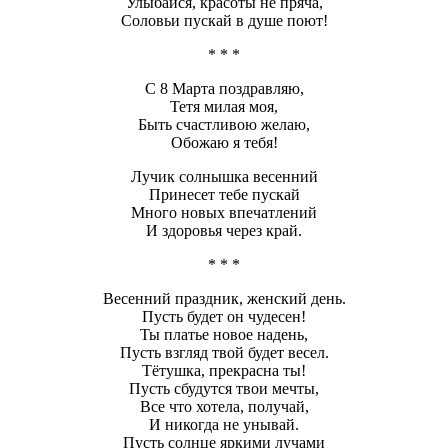
Улыбайся, красоты не пряча,
Соловьи пускай в душе поют!
* * *
С 8 Марта поздравляю,
Тетя милая моя,
Быть счастливою желаю,
Обожаю я тебя!
Лучик солнышка весенний
Принесет тебе пускай
Много новых впечатлений
И здоровья через край.
* * *
Весенний праздник, женский день.
Пусть будет он чудесен!
Ты платье новое надень,
Пусть взгляд твой будет весел.
Тётушка, прекрасна ты!
Пусть сбудутся твои мечты,
Все что хотела, получай,
И никогда не унывай.
Пусть солнце яркими лучами