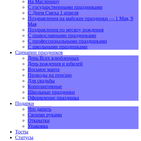
На Масленицу
С государственными праздниками
С Днем Смеха 1 апреля
Поздравления на майские праздники — 1 Мая, 9
Мая
Поздравления по месяцу рождения
С православными праздниками
С профессиональными праздниками
С школьными праздниками
Сценарии праздников
День Всех влюбленных
День рождения и юбилей
Восьмое марта
Проводы на пенсию
Для свадьбы
Корпоративные
Школьные праздники
Оформление праздника
Подарки
Что дарить
Своими руками
Открытки
Упаковка
Тосты
Статусы